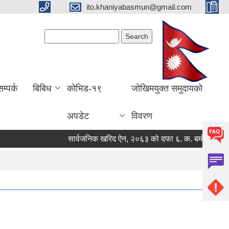
ito.khaniyabasmun@gmail.com
Search form
Search
सम्पर्क
बिबिध
कोभिड-१९
जोखिमयुक्त समुदायको
अपडेट
विवरण
सार्वजनिक खरिद ऐन, २०६३ को दफा ६. क. बमोजिमको मौजुदा स