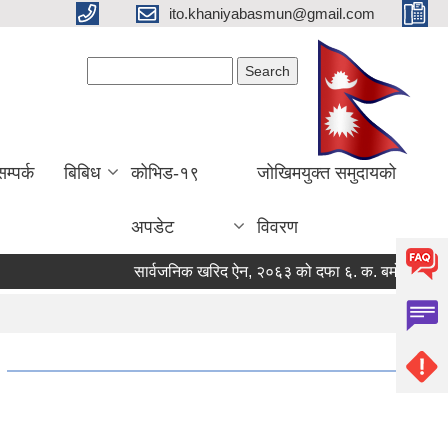
ito.khaniyabasmun@gmail.com
Search form
Search
सम्पर्क
बिबिध
कोभिड-१९
जोखिमयुक्त समुदायको
अपडेट
विवरण
सार्वजनिक खरिद ऐन, २०६३ को दफा ६. क. बमोजिमको मौजुदा स