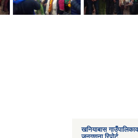
खनियाबास गाउँपालिका
जनगणना रिपोर्ट