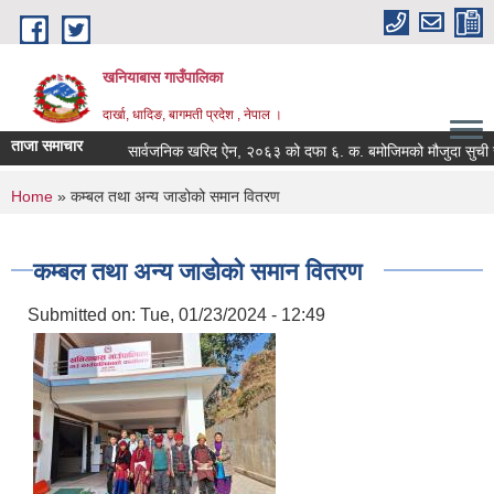
Skip to main content
खनियाबास गाउँपालिका
दार्खा, धादिङ, बागमती प्रदेश , नेपाल ।
ताजा समाचार
सार्वजनिक खरिद ऐन, २०६३ को दफा ६. क. बमोजिमको मौजुदा सुची सम्बन
You are here
Home
» कम्बल तथा अन्य जाडोको समान वितरण
कम्बल तथा अन्य जाडोको समान वितरण
Submitted on:
Tue, 01/23/2024 - 12:49