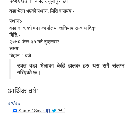
२०७६/७७ को बजेट तर्जुमा हुने छ।
वडा भेला भएको स्थान, मिति र समय:-
स्थान:-
वडा नं. ५ को वडा कार्यालय, खनियाबास-५ धादिङ्ग
मिति:-
२०७६ जेष्ठ ३१ गते शुक्रबार
समय:-
बिहान ८ बजे
उक्त वडा भेलाका केहि झलक हरु यस संगै संलग्न
गरिएको छ।
आर्थिक वर्ष:
७५/७६