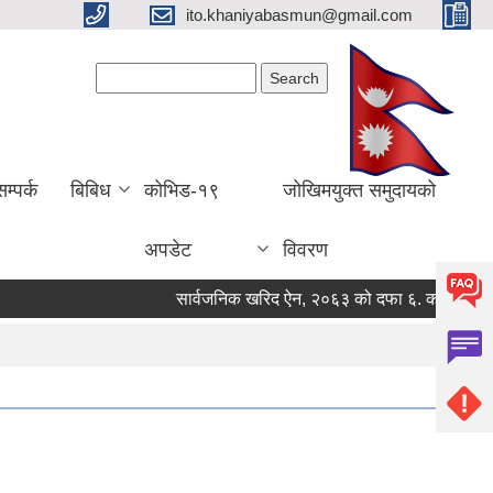
ito.khaniyabasmun@gmail.com
Search form
Search
सम्पर्क
बिबिध
कोभिड-१९
जोखिमयुक्त समुदायको
अपडेट
विवरण
सार्वजनिक खरिद ऐन, २०६३ को दफा ६. क. बमोजिमको मौजु