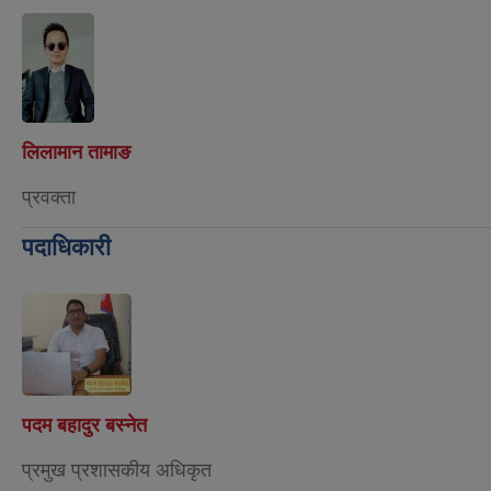
कोभिड-१९ रोकथामका लागि खनियाबास गाउँपालिकाबाट भएका कार्यहरु
लिलामान तामाङ
प्रवक्ता
पदाधिकारी
पदम बहादुर बस्नेत
प्रमुख प्रशासकीय अधिकृत