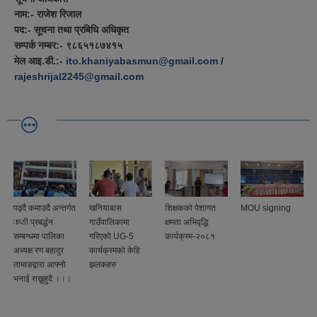
नाम:- राजेश रिजाल
पद:- सूचना तथा प्रबिधि अधिकृत
सम्पर्क नम्बर:- ९८६५१८७४१५
मेल आइ.डी.:-
ito.khaniyabasmun@gmail.com
/
rajeshrijal2245@gmail.com
पढ्दै कमाउदै अन्तर्गत
खनियाबास
शिक्षकको पेशागत
MOU signing
कफी प्रबर्द्धन
गाउँपालिकामा
क्षमता अभिवृद्धि
सम्बन्धमा पालिका
गरिएको UG-5
कार्यक्रम-२०८१
अध्यक्ष रण बहादुर
कार्यक्रमको केहि
तामाङद्वारा आफ्नो
झलकहरु
भनाई राख्नुहुदै ।।।